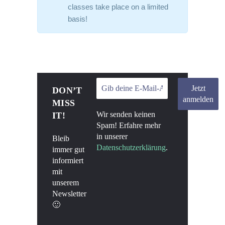
classes take place on a limited
basis!
DON’T
MISS
Wir senden keinen
IT!
Spam! Erfahre mehr
in unserer
Bleib
Datenschutzerklärung
.
immer gut
informiert
mit
unserem
Newsletter
🙂