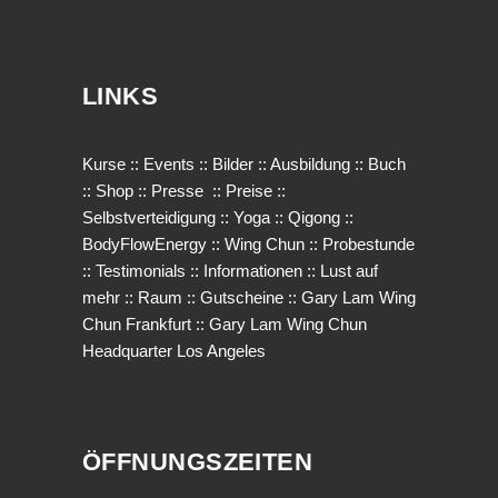
LINKS
Kurse
::
Events
::
Bilder
::
Ausbildung
::
Buch
::
Shop
::
Presse
::
Preise
::
Selbstverteidigung
::
Yoga
::
Qigong
::
BodyFlowEnergy
::
Wing Chun
::
Probestunde
::
Testimonials
::
Informationen
::
Lust auf
mehr
::
Raum
::
Gutscheine
::
Gary Lam Wing
Chun Frankfurt
::
Gary Lam Wing Chun
Headquarter Los Angeles
ÖFFNUNGSZEITEN