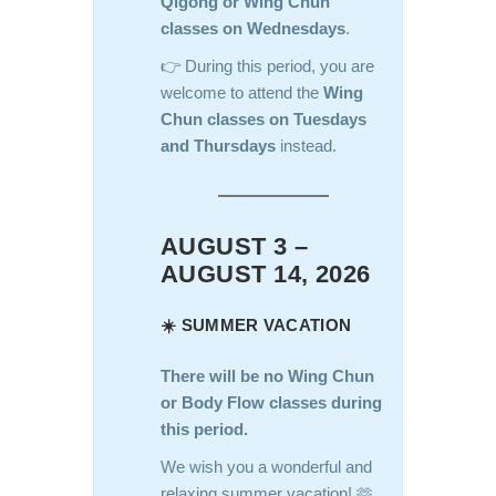
Qigong or Wing Chun
classes on Wednesdays
.
👉 During this period, you are
welcome to attend the
Wing
Chun classes on Tuesdays
and Thursdays
instead.
AUGUST 3 –
AUGUST 14, 2026
☀️ SUMMER VACATION
There will be no Wing Chun
or Body Flow classes during
this period.
We wish you a wonderful and
relaxing summer vacation! 🫶