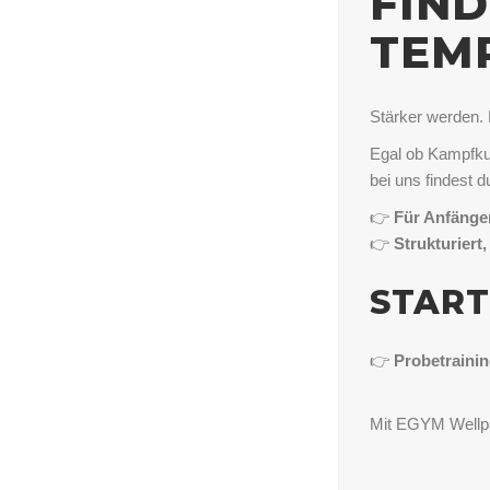
FIND
TEM
Stärker werden. 
Egal ob Kampfkun
bei uns findest 
👉
Für Anfänger
👉
Strukturiert
START
👉
Probetrainin
Mit EGYM Wellpas