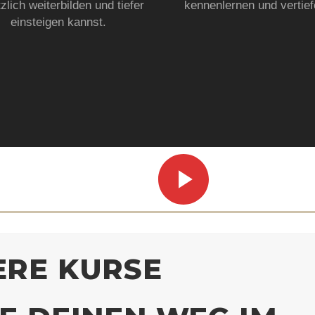
zlich weiterbilden und tiefer
kennenlernen und vertief
einsteigen kannst.
ERE KURSE