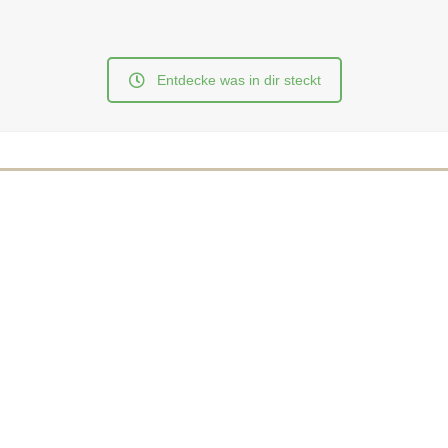
Entdecke was in dir steckt
SONAL TRAINING
DICH
Dich wohlfühlen. Bei dir ankommen.
ining, das dich unterstützt – körperlich, mental und im Alltag.
gezielter Muskelaufbau