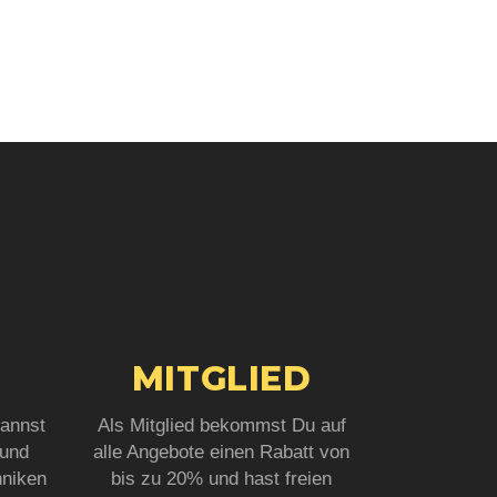
MITGLIED
annst
Als Mitglied bekommst Du auf
 und
alle Angebote einen Rabatt von
hniken
bis zu 20% und hast freien