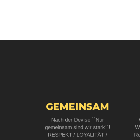
GEMEINSAM
Nach der Devise ``Nur
gemeinsam sind wir stark``!
W
RESPEKT / LOYALITÄT /
Re