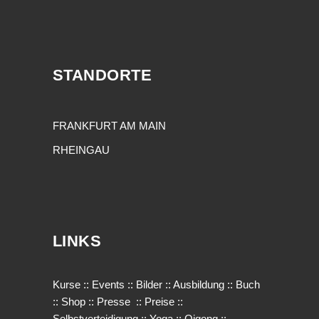
STANDORTE
FRANKFURT AM MAIN
RHEINGAU
LINKS
Kurse
::
Events
::
Bilder
::
Ausbildung
::
Buch
::
Shop
::
Presse
::
Preise
::
Selbstverteidigung
::
Yoga
::
Qigong
::