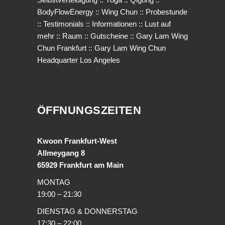
BodyFlowEnergy
::
Wing Chun
::
Probestunde
::
Testimonials
::
Informationen
::
Lust auf
mehr
::
Raum
::
Gutscheine
::
Gary Lam Wing
Chun Frankfurt
::
Gary Lam Wing Chun
Headquarter Los Angeles
ÖFFNUNGSZEITEN
Kwoon Frankfurt-West
Allmeygang 8
65929 Frankfurt am Main
MONTAG
19:00 – 21:30
DIENSTAG & DONNERSTAG
17:30 – 22:00