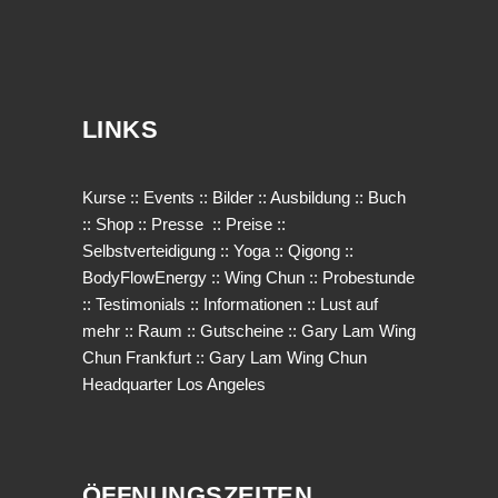
LINKS
Kurse
::
Events
::
Bilder
::
Ausbildung
::
Buch
::
Shop
::
Presse
::
Preise
::
Selbstverteidigung
::
Yoga
::
Qigong
::
BodyFlowEnergy
::
Wing Chun
::
Probestunde
::
Testimonials
::
Informationen
::
Lust auf
mehr
::
Raum
::
Gutscheine
::
Gary Lam Wing
Chun Frankfurt
::
Gary Lam Wing Chun
Headquarter Los Angeles
ÖFFNUNGSZEITEN