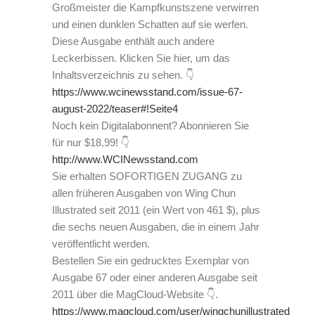
Großmeister die Kampfkunstszene verwirren
und einen dunklen Schatten auf sie werfen.
Diese Ausgabe enthält auch andere
Leckerbissen. Klicken Sie hier, um das
Inhaltsverzeichnis zu sehen. 👇
https://www.wcinewsstand.com/issue-67-
august-2022/teaser#!Seite4
Noch kein Digitalabonnent? Abonnieren Sie
für nur $18,99! 👇
http://www.WCINewsstand.com
Sie erhalten SOFORTIGEN ZUGANG zu
allen früheren Ausgaben von Wing Chun
Illustrated seit 2011 (ein Wert von 461 $), plus
die sechs neuen Ausgaben, die in einem Jahr
veröffentlicht werden.
Bestellen Sie ein gedrucktes Exemplar von
Ausgabe 67 oder einer anderen Ausgabe seit
2011 über die MagCloud-Website 👇.
https://www.magcloud.com/user/wingchunillustrated