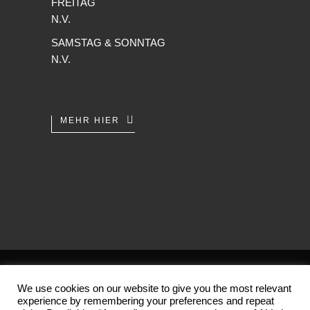
FREITAG
N.V.
SAMSTAG & SONNTAG
N.V.
MEHR HIER
AGB
/
Datenschutz
/
Impressum
We use cookies on our website to give you the most relevant
experience by remembering your preferences and repeat
Copyright 2001-2026 (c) by