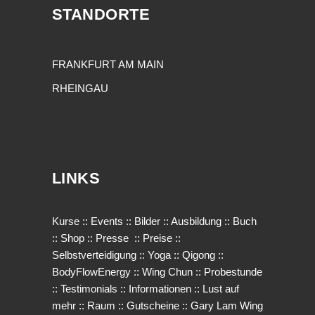
STANDORTE
FRANKFURT AM MAIN
RHEINGAU
LINKS
Kurse
::
Events
::
Bilder
::
Ausbildung
::
Buch
::
Shop
::
Presse
::
Preise
::
Selbstverteidigung
::
Yoga
::
Qigong
::
BodyFlowEnergy
::
Wing Chun
::
Probestunde
::
Testimonials
::
Informationen
::
Lust auf
mehr
::
Raum
::
Gutscheine
::
Gary Lam Wing