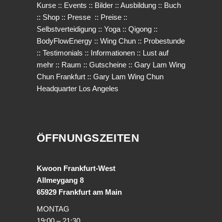
Kurse
::
Events
::
Bilder
::
Ausbildung
::
Buch
::
Shop
::
Presse
::
Preise
::
Selbstverteidigung
::
Yoga
::
Qigong
::
BodyFlowEnergy
::
Wing Chun
::
Probestunde
::
Testimonials
::
Informationen
::
Lust auf
mehr
::
Raum
::
Gutscheine
::
Gary Lam Wing
Chun Frankfurt
::
Gary Lam Wing Chun
Headquarter Los Angeles
ÖFFNUNGSZEITEN
Kwoon Frankfurt-West
Allmeygang 8
65929 Frankfurt am Main
MONTAG
19:00 – 21:30