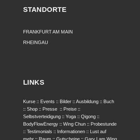
STANDORTE
FRANKFURT AM MAIN
RHEINGAU
LINKS
Kurse
::
Events
::
Bilder
::
Ausbildung
::
Buch
::
Shop
::
Presse
::
Preise
::
Selbstverteidigung
::
Yoga
::
Qigong
::
BodyFlowEnergy
::
Wing Chun
::
Probestunde
::
Testimonials
::
Informationen
::
Lust auf
mehr
::
Raum
::
Gutscheine
::
Gary Lam Wing