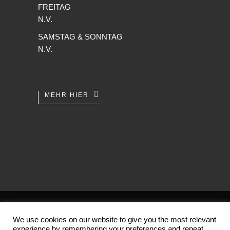
FREITAG
N.V.
SAMSTAG & SONNTAG
N.V.
MEHR HIER
AGB
/
Datenschutz
/
Impressum
We use cookies on our website to give you the most relevant
experience by remembering your preferences and repeat