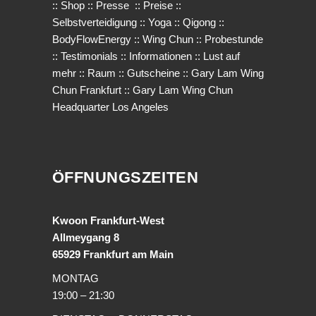
::
Shop
::
Presse
::
Preise
::
Selbstverteidigung
::
Yoga
::
Qigong
::
BodyFlowEnergy
::
Wing Chun
::
Probestunde
::
Testimonials
::
Informationen
::
Lust auf
mehr
::
Raum
::
Gutscheine
::
Gary Lam Wing
Chun Frankfurt
::
Gary Lam Wing Chun
Headquarter Los Angeles
ÖFFNUNGSZEITEN
Kwoon Frankfurt-West
Allmeygang 8
65929 Frankfurt am Main
MONTAG
19:00 – 21:30