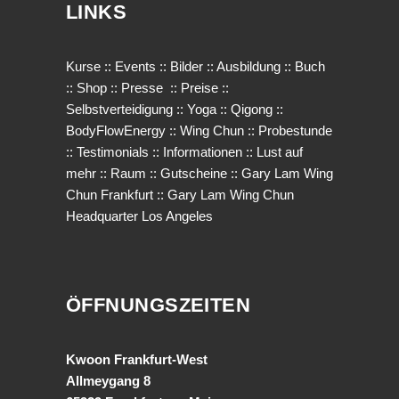
LINKS
Kurse
::
Events
::
Bilder
::
Ausbildung
::
Buch
::
Shop
::
Presse
::
Preise
::
Selbstverteidigung
::
Yoga
::
Qigong
::
BodyFlowEnergy
::
Wing Chun
::
Probestunde
::
Testimonials
::
Informationen
::
Lust auf
mehr
::
Raum
::
Gutscheine
::
Gary Lam Wing
Chun Frankfurt
::
Gary Lam Wing Chun
Headquarter Los Angeles
ÖFFNUNGSZEITEN
Kwoon Frankfurt-West
Allmeygang 8