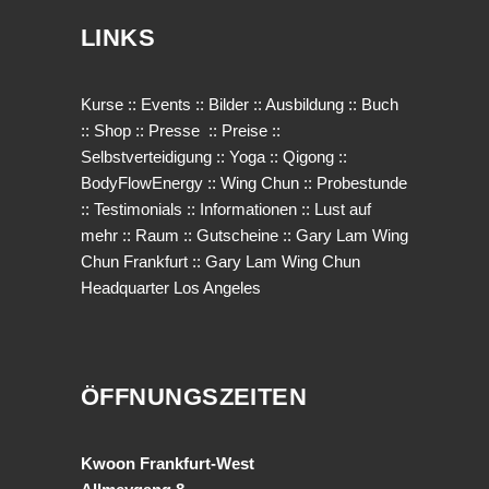
LINKS
Kurse
::
Events
::
Bilder
::
Ausbildung
::
Buch
::
Shop
::
Presse
::
Preise
::
Selbstverteidigung
::
Yoga
::
Qigong
::
BodyFlowEnergy
::
Wing Chun
::
Probestunde
::
Testimonials
::
Informationen
::
Lust auf
mehr
::
Raum
::
Gutscheine
::
Gary Lam Wing
Chun Frankfurt
::
Gary Lam Wing Chun
Headquarter Los Angeles
ÖFFNUNGSZEITEN
Kwoon Frankfurt-West