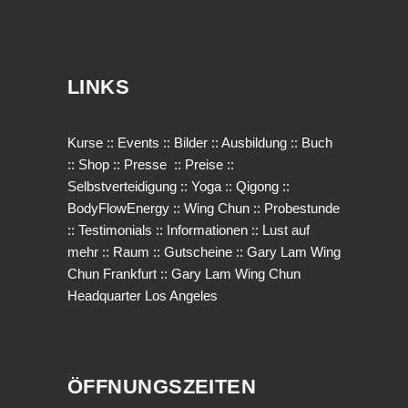
LINKS
Kurse
::
Events
::
Bilder
::
Ausbildung
::
Buch
::
Shop
::
Presse
::
Preise
::
Selbstverteidigung
::
Yoga
::
Qigong
::
BodyFlowEnergy
::
Wing Chun
::
Probestunde
::
Testimonials
::
Informationen
::
Lust auf
mehr
::
Raum
::
Gutscheine
::
Gary Lam Wing
Chun Frankfurt
::
Gary Lam Wing Chun
Headquarter Los Angeles
ÖFFNUNGSZEITEN