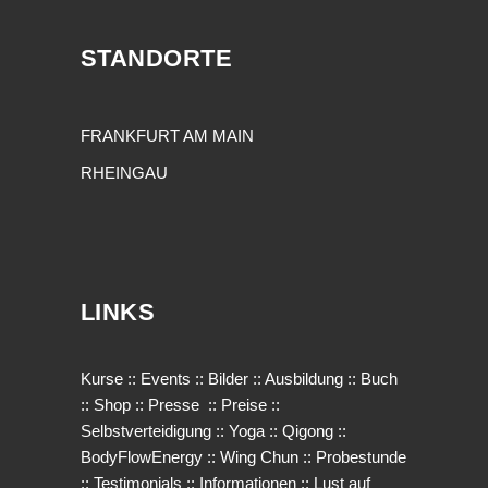
STANDORTE
FRANKFURT AM MAIN
RHEINGAU
LINKS
Kurse
::
Events
::
Bilder
::
Ausbildung
::
Buch
::
Shop
::
Presse
::
Preise
::
Selbstverteidigung
::
Yoga
::
Qigong
::
BodyFlowEnergy
::
Wing Chun
::
Probestunde
::
Testimonials
::
Informationen
::
Lust auf