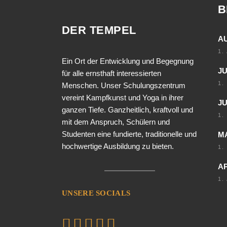
B
DER TEMPEL
A
1.
Ein Ort der Entwicklung und Begegnung
JU
für alle ernsthaft interessierten
1.
Menschen. Unser Schulungszentrum
vereint Kampfkunst und Yoga in ihrer
JU
ganzen Tiefe. Ganzheitlich, kraftvoll und
1.
mit dem Anspruch, Schülern und
Studenten eine fundierte, traditionelle und
MA
hochwertige Ausbildung zu bieten.
1.
AP
1.
UNSERE SOCIALS