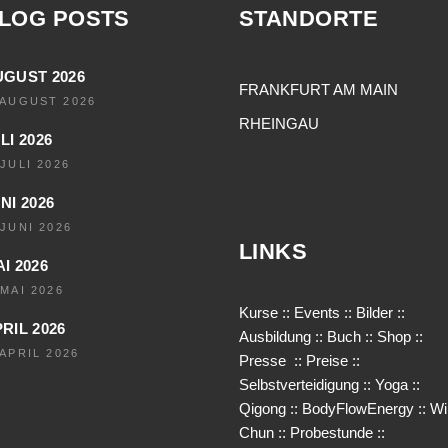
LOG POSTS
STANDORTE
UGUST 2026
FRANKFURT AM MAIN
 AUGUST 2026
RHEINGAU
LI 2026
 JULI 2026
NI 2026
 JUNI 2026
LINKS
I 2026
 MAI 2026
Kurse
::
Events
::
Bilder
::
RIL 2026
Ausbildung
::
Buch
::
Shop
::
 APRIL 2026
Presse
::
Preise
::
Selbstverteidigung
::
Yoga
::
Qigong
::
BodyFlowEnergy
::
Wi
Chun
::
Probestunde
::