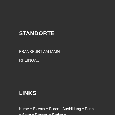
STANDORTE
FRANKFURT AM MAIN
RHEINGAU
LINKS
Kurse
::
Events
::
Bilder
::
Ausbildung
::
Buch
::
Shop
::
Presse
::
Preise
::