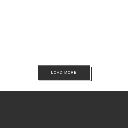
Fitness
Kampfkunst
Struktur
Training
Yoga
Events
Kampfkunst
EVENTS
1, 2 ODER 3
Basics
Kampfkunst
Training
WING CHUN
ILLUSTRATED
LOAD MORE