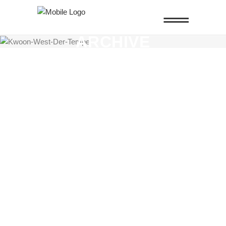
ARCHIVE
Events
Firmen
FIRMEN
Kampfkunst
Struktur
Training
VERTEIDIGUNG
Basics
Kampfkunst
Training
WING CHUN
Basics
Events
Kampfkunst