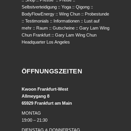
Selbstverteidigung
::
Yoga
::
Qigong
::
BodyFlowEnergy
::
Wing Chun
::
Probestunde
::
Testimonials
::
Informationen
::
Lust auf
mehr
::
Raum
::
Gutscheine
::
Gary Lam Wing
Chun Frankfurt
::
Gary Lam Wing Chun
Headquarter Los Angeles
ÖFFNUNGSZEITEN
Kwoon Frankfurt-West
Allmeygang 8
65929 Frankfurt am Main
MONTAG
19:00 – 21:30
DIENSTAG & DONNERSTAG