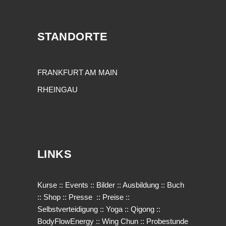
STANDORTE
FRANKFURT AM MAIN
RHEINGAU
LINKS
Kurse
::
Events
::
Bilder
::
Ausbildung
::
Buch
::
Shop
::
Presse
::
Preise
::
Selbstverteidigung
::
Yoga
::
Qigong
::
BodyFlowEnergy
::
Wing Chun
::
Probestunde