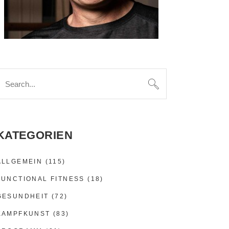
earch
or:
KATEGORIEN
ALLGEMEIN
(115)
FUNCTIONAL FITNESS
(18)
GESUNDHEIT
(72)
KAMPFKUNST
(83)