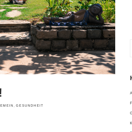
S
f
!
,
GEMEIN
GESUNDHEIT