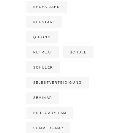
NEUES JAHR
NEUSTART
QIGONG
ÖFFNUNGSZEITEN
RETREAT
SCHULE
Kwoon Frankfurt-West
SCHÜLER
Allmeygang 8
65929 Frankfurt am Main
SELBSTVERTEIDIGUNG
MONTAG
19:00 – 21:30
SEMINAR
DIENSTAG & DONNERSTAG
SIFU GARY LAM
17:30 – 22:00
MITTWOCH
SOMMERCAMP
18:30 – 22:00