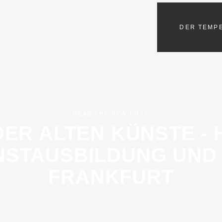
DER TEMP
READ THE NEW POST
DER ALTEN KÜNSTE -
STAUSBILDUNG UND 
FRANKFURT