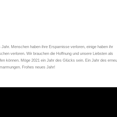
s Jahr. Menschen haben ihre Ersparnisse verloren, einige haben ihr
schen verloren. Wir brauchen die Hoffnung und unsere Liebsten als
öpfen können. Möge 2021 ein Jahr des Glücks sein. Ein Jahr des erne
Umarmungen. Frohes neues Jahr!