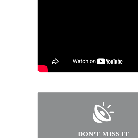
DON’T MISS IT