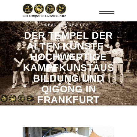
READ THE NEW POST
DER TEMPEL DER
ALTEN KÜNSTE -
HOCHWERTIGE
KAMPFKUNSTAUS
BILDUNG UND
QIGONG IN
FRANKFURT