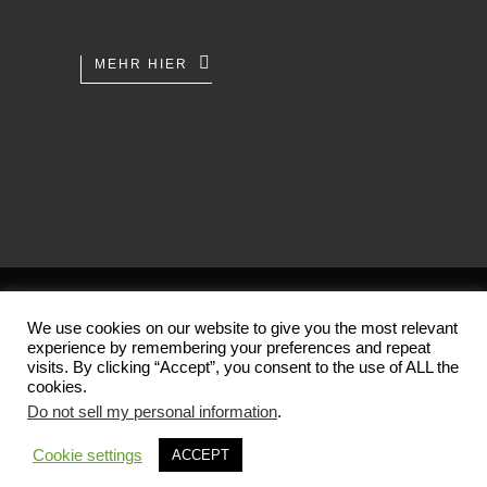
MEHR HIER
AGB
/
Datenschutz
/
Impressum
We use cookies on our website to give you the most relevant
experience by remembering your preferences and repeat
Copyright 2001-2026 (c) by
visits. By clicking “Accept”, you consent to the use of ALL the
Der Tempel der alten Künste
cookies.
Do not sell my personal information
.
Made with
in
Cookie settings
ACCEPT
Frankfurt/Germany.