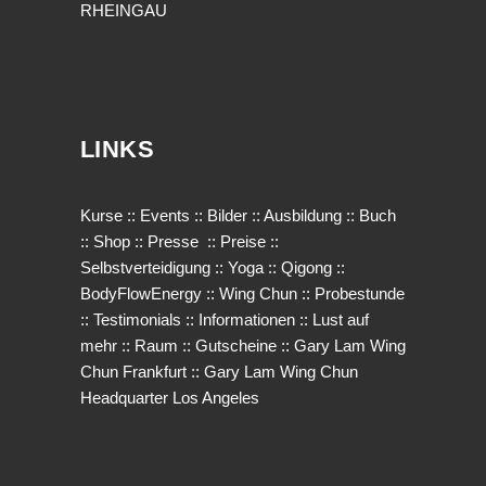
RHEINGAU
LINKS
Kurse
::
Events
::
Bilder
::
Ausbildung
::
Buch
::
Shop
::
Presse
::
Preise
::
Selbstverteidigung
::
Yoga
::
Qigong
::
BodyFlowEnergy
::
Wing Chun
::
Probestunde
::
Testimonials
::
Informationen
::
Lust auf
mehr
::
Raum
::
Gutscheine
::
Gary Lam Wing
Chun Frankfurt
::
Gary Lam Wing Chun
Headquarter Los Angeles