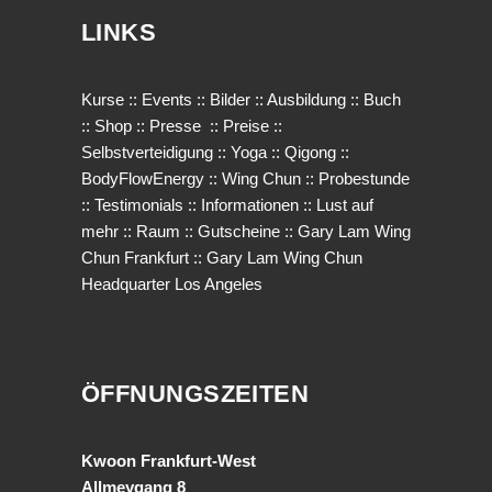
LINKS
Kurse
::
Events
::
Bilder
::
Ausbildung
::
Buch
::
Shop
::
Presse
::
Preise
::
Selbstverteidigung
::
Yoga
::
Qigong
::
BodyFlowEnergy
::
Wing Chun
::
Probestunde
::
Testimonials
::
Informationen
::
Lust auf
mehr
::
Raum
::
Gutscheine
::
Gary Lam Wing
Chun Frankfurt
::
Gary Lam Wing Chun
Headquarter Los Angeles
ÖFFNUNGSZEITEN
Kwoon Frankfurt-West
Allmeygang 8