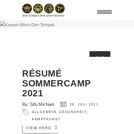
SELBSTVERTEIDI
GUNG TAG
28
JULI
RÉSUMÉ
SOMMERCAMP
2021
By:
Sifu Michael
28. JULI 2021
,
,
ALLGEMEIN
GESUNDHEIT
KAMPFKUNST
VIEW HERE