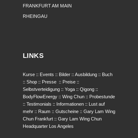
FRANKFURT AM MAIN
RHEINGAU
LINKS
Kurse
::
Events
::
Bilder
::
Ausbildung
::
Buch
::
Shop
::
Presse
::
Preise
::
Selbstverteidigung
::
Yoga
::
Qigong
::
BodyFlowEnergy
::
Wing Chun
::
Probestunde
::
Testimonials
::
Informationen
::
Lust auf
mehr
::
Raum
::
Gutscheine
::
Gary Lam Wing
Chun Frankfurt
::
Gary Lam Wing Chun
Headquarter Los Angeles