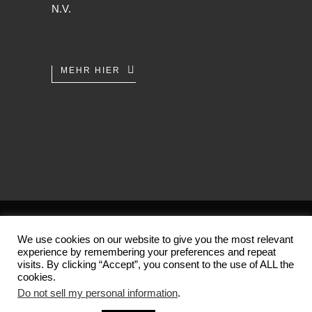
N.V.
MEHR HIER
AGB
/
Datenschutz
/
Impressum
We use cookies on our website to give you the most relevant
experience by remembering your preferences and repeat
Copyright 2001-2026 (c) by
visits. By clicking “Accept”, you consent to the use of ALL the
Der Tempel der alten Künste
cookies.
Do not sell my personal information
.
Made with
in