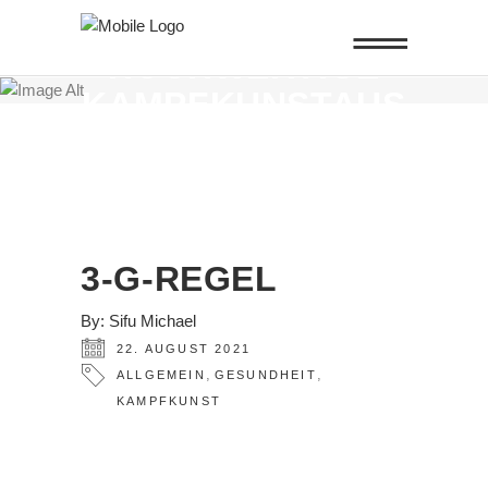
ALTEN KÜNSTE -
HOCHWERTIGE
KAMPFKUNSTAUS
BILDUNG UND
QIGONG IN
FRANKFURT
3-G-REGEL
By:
Sifu Michael
22. AUGUST 2021
,
,
ALLGEMEIN
GESUNDHEIT
KAMPFKUNST