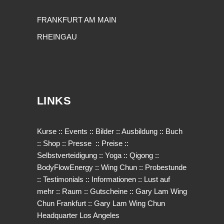
FRANKFURT AM MAIN
RHEINGAU
LINKS
Kurse
::
Events
::
Bilder
::
Ausbildung
::
Buch
::
Shop
::
Presse
::
Preise
::
Selbstverteidigung
::
Yoga
::
Qigong
::
BodyFlowEnergy
::
Wing Chun
::
Probestunde
::
Testimonials
::
Informationen
::
Lust auf
mehr
::
Raum
::
Gutscheine
::
Gary Lam Wing
Chun Frankfurt
::
Gary Lam Wing Chun
Headquarter Los Angeles