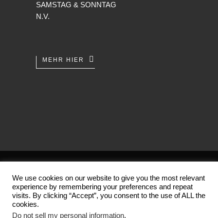
SAMSTAG & SONNTAG
N.V.
MEHR HIER
AGB
/
Datenschutz
/
Impressum
We use cookies on our website to give you the most relevant
experience by remembering your preferences and repeat
Copyright 2001-2026 (c) by
visits. By clicking “Accept”, you consent to the use of ALL the
Der Tempel der alten Künste
cookies.
Do not sell my personal information
.