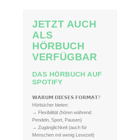
JETZT AUCH
ALS
HÖRBUCH
VERFÜGBAR
DAS HÖRBUCH AUF
SPOTIFY
𝗪𝗔𝗥𝗨𝗠 𝗗𝗜𝗘𝗦𝗘𝗦 𝗙𝗢𝗥𝗠𝗔𝗧?
Hörbücher bieten:
→ Flexibilität (hören während
Pendeln, Sport, Pausen)
→ Zugänglichkeit (auch für
Menschen mit wenig Lesezeit)