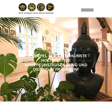
READ THE NEW POST
DER TEMPEL DER ALTEN KÜNSTE -
HOCHWERTIGE
KAMPFKUNSTAUSBILDUNG UND
QIGONG IN FRANKFURT