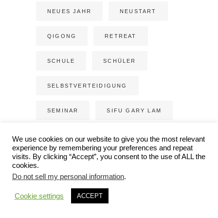
NEUES JAHR
NEUSTART
QIGONG
RETREAT
SCHULE
SCHÜLER
SELBSTVERTEIDIGUNG
SEMINAR
SIFU GARY LAM
SOMMERCAMP
We use cookies on our website to give you the most relevant
experience by remembering your preferences and repeat
visits. By clicking “Accept”, you consent to the use of ALL the
TESTIMONIAL
TRAINING
cookies.
Do not sell my personal information
.
UNTERRICHT
Cookie settings
ACCEPT
WEIHNACHTEN