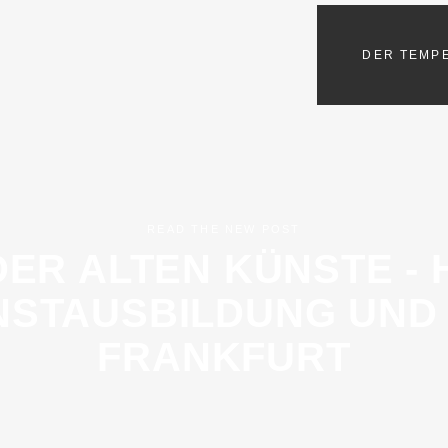
DER TEMP
READ THE NEW POST
DER ALTEN KÜNSTE -
STAUSBILDUNG UND 
FRANKFURT