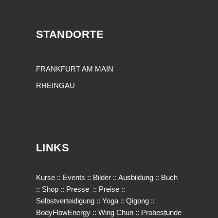
STANDORTE
FRANKFURT AM MAIN
RHEINGAU
LINKS
Kurse
::
Events
::
Bilder
::
Ausbildung
::
Buch
::
Shop
::
Presse
::
Preise
::
Selbstverteidigung
::
Yoga
::
Qigong
::
BodyFlowEnergy
::
Wing Chun
::
Probestunde