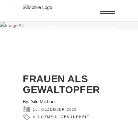
ALTEN KÜNSTE -
HOCHWERTIGE
KAMPFKUNSTAUS
BILDUNG UND
QIGONG IN
FRANKFURT
FRAUEN ALS
GEWALTOPFER
By:
Sifu Michael
15. DEZEMBER 2020
,
ALLGEMEIN
GESUNDHEIT